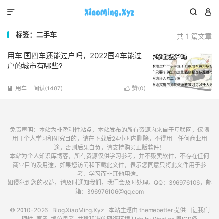



标签：二手车
共 1 篇文章
用车 国四车还能过户吗，2022国4车能过
户的城市有哪些?
用车
阅读(1487)
赞(
0
)


免责声明：本站为非盈利性站点，本站发布的所有资源均来自于互联网，仅限
用于个人学习和研究目的，请在下载后24小时内删除，不得用于任何商业用
途，否则后果自负，请支持购买正版软件！
本站为个人知识库博客，所有资源仅供学习参考，并不贩卖软件，不存在任何
商业目的及用途，如果您访问和下载此文件，表示您同意只将此文件用于参
考、学习而非其他用途。
如侵犯到您的权益，请及时通知我们，我们会及时处理。QQ：396976106，邮
箱：396976106@qq.com
© 2010-2026
Blog.XiaoMing.Xyz
本站主题由
themebetter
提供 [让我们
理性, 宽容, 换位思考, 共建和谐的网络环境.] Idc by
West.cn
粤ICP备