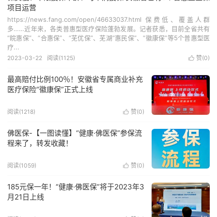
项目运营
https://news.fang.com/open/46633037.html 保费低、覆盖人群
多……近年来，各类普惠型医疗保险蓬勃发展。记者获悉，目前全省共有
“皖惠保”、“合惠保”、“芜优保”、芜湖“惠民保”、“徽康保”等5个普惠型医
疗...
2023-03-22
阅读(1125)
赞(
0
)

最高赔付比例100％！安徽省专属商业补充
医疗保险“徽康保”正式上线
阅读(1218)
赞(
0
)

佛医保-【一图读懂】“健康·佛医保”参保流
程来了，转发收藏！
阅读(1059)
赞(
0
)

185元保一年！“健康·佛医保”将于2023年3
月21日上线