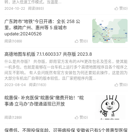
转，进入低速工作模式。当温度...
2024-10-22
阅读(893)
赞(
0
)

广东跨市“地铁”今日开通：全长 258 公
里，横跨广州、惠州等 5 座城市
update:20240526
阅读(1089)
赞(
0
)

高德地图车机版 7.1.1.600337 共存版 2023.8
什么是共存版？ 共存版，即用官方发布的APK更改包名及签名，使其能
一机多包，也就是能够在一台车机上运行多个高德地图程序且各个程序之
间互不影响。 有人会问既然有官方安装包为何还要如此操作，这是因为
大部分车机出厂自带的版本较低，且厂家把程序内置...
2023-08-04
阅读(1163)
赞(
0
)

皖惠保- 补充医保“皖惠保”缴费开始！“皖
事通·立马办”办理通道现已开放
阅读(1289)
赞(
0
)

保费低、不限投保年龄、可带病投保 安徽省已有5个普惠型医保