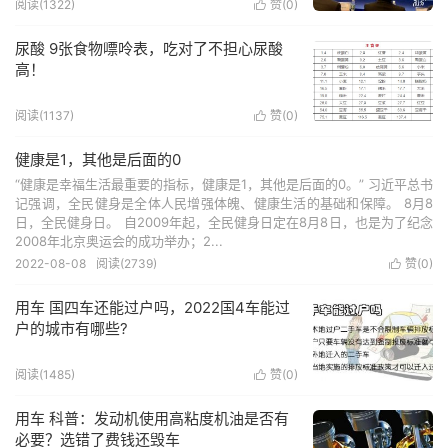
阅读(1322)
赞(
0
)

尿酸 9张食物嘌呤表，吃对了不担心尿酸
高！
阅读(1137)
赞(
0
)

健康是1，其他是后面的0
“健康是幸福生活最重要的指标，健康是1，其他是后面的0。” 习近平总书
记强调，全民健身是全体人民增强体魄、健康生活的基础和保障。 8月8
日，全民健身日。 自2009年起，全民健身日定在8月8日，也是为了纪念
2008年北京奥运会的成功举办；2...
2022-08-08
阅读(2739)
赞(
0
)

用车 国四车还能过户吗，2022国4车能过
户的城市有哪些?
阅读(1485)
赞(
0
)

用车 科普：发动机使用高粘度机油是否有
必要？选错了费钱还毁车