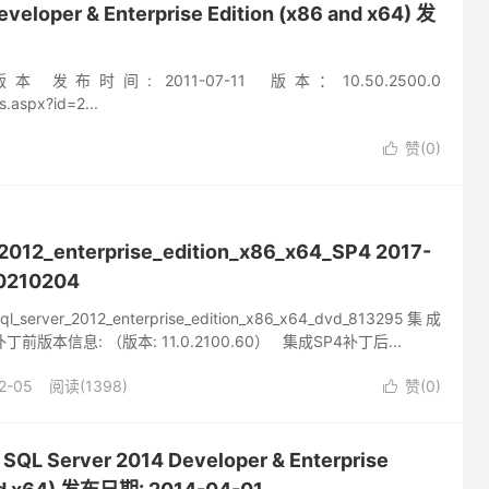
loper & Enterprise Edition (x86 and x64) 发
 发布时间: 2011-07-11 版本：10.50.2500.0
.aspx?id=2...
赞(
0
)

2012_enterprise_edition_x86_x64_SP4 2017-
20210204
rver_2012_enterprise_edition_x86_x64_dvd_813295集成
丁前版本信息: （版本: 11.0.2100.60） 集成SP4补丁后...
2-05
阅读(1398)
赞(
0
)

L Server 2014 Developer & Enterprise