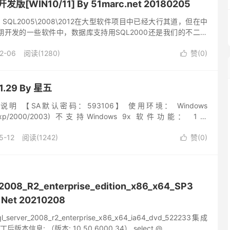
发版[WIN10/11] By 51marc.net 20180205
SQL2005\2008\2012在大型软件项目中已经大行其道，但在中
开发的一些软件中，数据库支持用SQL2000还是我们的不二选
许安装SQL2000的，毕竟SQL2000...
2-06
阅读(1280)
赞(
0
)

.29 By 星五
用说明 【SA默认密码：593106】 使用环境： Windows
/win8/xp/2000/2003) 不支持Windows 9x 软件功能： 1、
服务开启、关闭控制...
5-12
阅读(1242)
赞(
0
)

_2008_R2_enterprise_edition_x86_x64_SP3
 Net 20210208
rver_2008_r2_enterprise_x86_x64_ia64_dvd_522233集成
版本信息: （版本: 10.50.6000.34） select @...