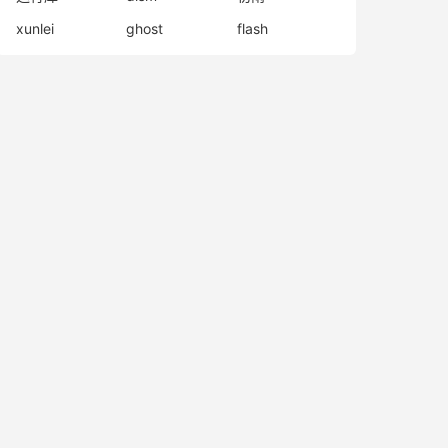
xunlei
ghost
flash