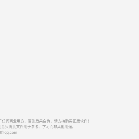
于任何商业用途，否则后果自负，请支持购买正版软件！
同意只将此文件用于参考、学习而非其他用途。
qq.com