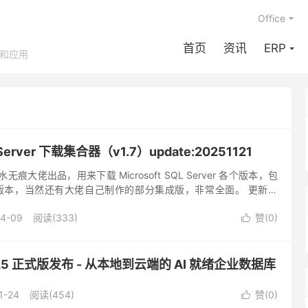
Office
首页
资讯
ERP
享和应用
L Server 下载集合器（v1.7）update:20251121
痕大佬出品，用来下载 Microsoft SQL Server 各个版本，包
5 众多版本，当然还有大佬自己制作的部分集成版，非常全面。 更新日
 1.7 版 下载地址...
04-09
阅读(333)
赞(
0
)

 2025 正式版发布 - 从本地到云端的 AI 就绪企业数据库
1-24
阅读(454)
赞(
0
)
