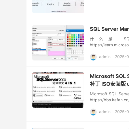
SQL Server M
什么是 SQL Se
https://learn.micro
Se...
admin
2025-
Microsoft SQ
补丁 ISO安装版 u
Microsoft SQL 
https://bbs.kafan.c
admin
2025-0