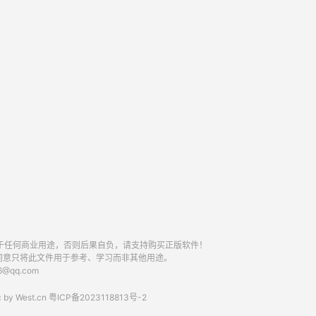
于任何商业用途，否则后果自负，请支持购买正版软件！
同意只将此文件用于参考、学习而非其他用途。
qq.com
 by
West.cn
粤ICP备2023118813号-2