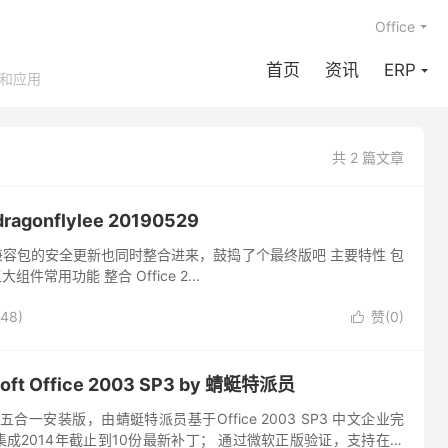
Office
首页
资讯
ERP
享和应用
共 2 篇文章
agonflylee 20190529
把格式兼容包的安全更新也同时整合进来，鼓捣了个最终版吧 主要特性 包
 五大组件常用功能 整合 Office 2...
48)
赞(
0
)

ft Office 2003 SP3 by 蜻蜓特派员
3精简五合一安装版，由蜻蜓特派员基于Office 2003 SP3 中文企业完
成2014年截止到10份最新补丁； 通过微软正版验证，支持在线