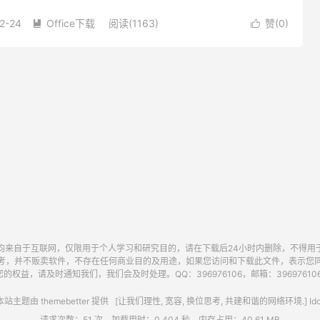
ice2007/2010文...
2-24
Office下载
阅读(1163)
赞(
0
)


均来自于互联网，仅限用于个人学习和研究目的，请在下载后24小时内删除，不得用
考，并不贩卖软件，不存在任何商业目的及用途，如果您访问和下载此文件，表示您
的权益，请及时通知我们，我们会及时处理。QQ：396976106，邮箱：396976106@
站主题由
themebetter
提供 [让我们理性, 宽容, 换位思考, 共建和谐的网络环境.] Idc
请求次数：51 次，加载用时：0.404 秒，内存占用：40.61 MB