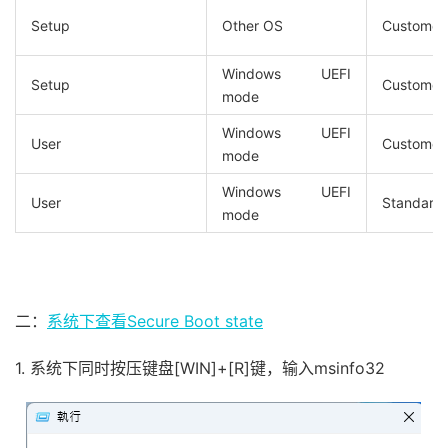
Setup
Other OS
Customer
Windows UEFI
Setup
Customer
mode
Windows UEFI
User
Customer
mode
Windows UEFI
User
Standard
mode
二：
系统下查看Secure Boot state
1. 系统下同时按压键盘[WIN]+[R]键，输入msinfo32