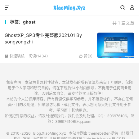



标签：ghost
共 1 篇文章
GhostXP_SP3专业完整版2021.01 By
songyongzhi
快速装机
阅读(1434)
赞(
0
)


免责声明：本站为非盈利性站点，本站发布的所有资源均来自于互联网，仅限
用于个人学习和研究目的，请在下载后24小时内删除，不得用于任何商业用
途，否则后果自负，请支持购买正版软件！
本站为个人知识库博客，所有资源仅供学习参考，并不贩卖软件，不存在任何
商业目的及用途，如果您访问和下载此文件，表示您同意只将此文件用于参
考、学习而非其他用途。
如侵犯到您的权益，请及时通知我们，我们会及时处理。QQ：396976106，邮
箱：396976106@qq.com
© 2010-2026
Blog.XiaoMing.Xyz
本站主题由
themebetter
提供 [让我们
理性, 宽容, 换位思考, 共建和谐的网络环境.] Idc by
West.cn
粤ICP备