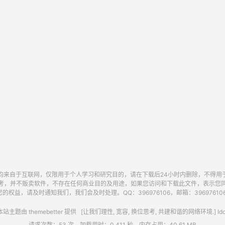
均来自于互联网，仅限用于个人学习和研究目的，请在下载后24小时内删除，不得用
考，并不贩卖软件，不存在任何商业目的及用途，如果您访问和下载此文件，表示您
的权益，请及时通知我们，我们会及时处理。QQ：396976106，邮箱：396976106@
站主题由
themebetter
提供 [让我们理性, 宽容, 换位思考, 共建和谐的网络环境.] Idc
请求次数：53 次，加载用时：0.411 秒，内存占用：40.61 MB