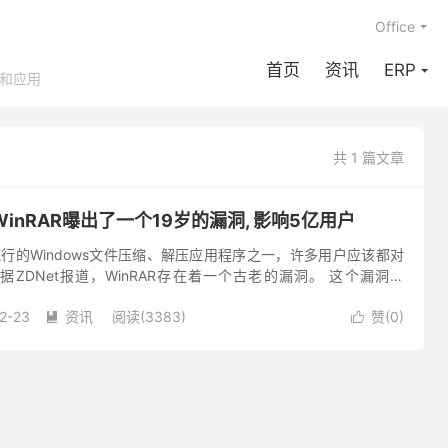
Office
首页
资讯
ERP
享和应用
共 1 篇文章
inRAR曝出了一个19岁的漏洞, 影响5亿用户
最流行的Windows文件压缩、解压应用程序之一，许多用户应该都对
ZDNet报道，WinRAR存在着一个古老的漏洞。 这个漏洞是
ftware的安全研究人员于去年发现的，影响...
2-23
资讯
阅读(3383)
赞(
0
)

