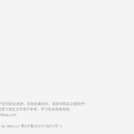
于任何商业用途，否则后果自负，请支持购买正版软件！
同意只将此文件用于参考、学习而非其他用途。
qq.com
 by
West.cn
粤ICP备2023118813号-2