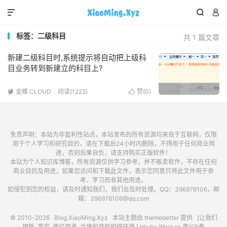



标签：二级科目
共 1 篇文章
新建二级科目时,系统提示将自动把上级科
目业务转到新建立的科目上?
金蝶 CLOUD
阅读(1222)
赞(
0
)


免责声明：本站为非盈利性站点，本站发布的所有资源均来自于互联网，仅限
用于个人学习和研究目的，请在下载后24小时内删除，不得用于任何商业用
途，否则后果自负，请支持购买正版软件！
本站为个人知识库博客，所有资源仅供学习参考，并不贩卖软件，不存在任何
商业目的及用途，如果您访问和下载此文件，表示您同意只将此文件用于参
考、学习而非其他用途。
如侵犯到您的权益，请及时通知我们，我们会及时处理。QQ：396976106，邮
箱：396976106@qq.com
© 2010-2026
Blog.XiaoMing.Xyz
本站主题由
themebetter
提供 [让我们
理性, 宽容, 换位思考, 共建和谐的网络环境.] Idc by
West.cn
粤ICP备