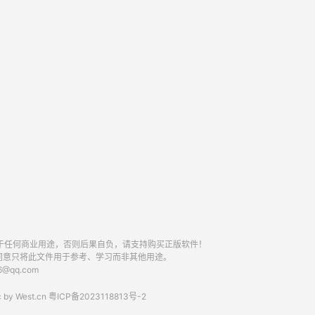
于任何商业用途，否则后果自负，请支持购买正版软件！
同意只将此文件用于参考、学习而非其他用途。
qq.com
 by
West.cn
粤ICP备2023118813号-2