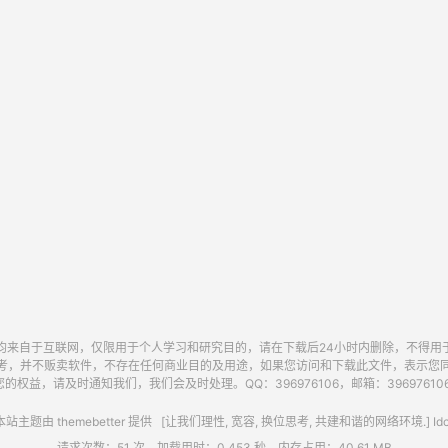
均来自于互联网，仅限用于个人学习和研究目的，请在下载后24小时内删除，不得用
考，并不贩卖软件，不存在任何商业目的及用途，如果您访问和下载此文件，表示您
的权益，请及时通知我们，我们会及时处理。QQ：396976106，邮箱：396976106@
站主题由
themebetter
提供 [让我们理性, 宽容, 换位思考, 共建和谐的网络环境.] Idc
请求次数：51 次，加载用时：0.453 秒，内存占用：40.61 MB