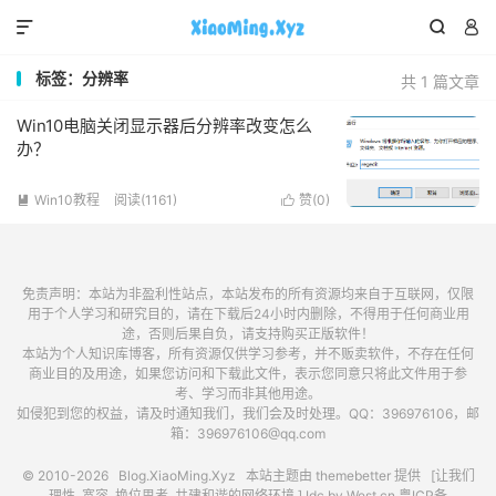



标签：分辨率
共 1 篇文章
Win10电脑关闭显示器后分辨率改变怎么
办？
Win10教程
阅读(1161)
赞(
0
)


免责声明：本站为非盈利性站点，本站发布的所有资源均来自于互联网，仅限
用于个人学习和研究目的，请在下载后24小时内删除，不得用于任何商业用
途，否则后果自负，请支持购买正版软件！
本站为个人知识库博客，所有资源仅供学习参考，并不贩卖软件，不存在任何
商业目的及用途，如果您访问和下载此文件，表示您同意只将此文件用于参
考、学习而非其他用途。
如侵犯到您的权益，请及时通知我们，我们会及时处理。QQ：396976106，邮
箱：396976106@qq.com
© 2010-2026
Blog.XiaoMing.Xyz
本站主题由
themebetter
提供 [让我们
理性, 宽容, 换位思考, 共建和谐的网络环境.] Idc by
West.cn
粤ICP备