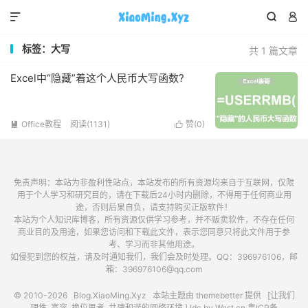



标签：大写
共 1 篇文章
Excel中“隐藏”着这个人民币大写函数?
Office教程
阅读(1131)
赞(
0
)


免责声明：本站为非盈利性站点，本站发布的所有资源均来自于互联网，仅限
用于个人学习和研究目的，请在下载后24小时内删除，不得用于任何商业用
途，否则后果自负，请支持购买正版软件！
本站为个人知识库博客，所有资源仅供学习参考，并不贩卖软件，不存在任何
商业目的及用途，如果您访问和下载此文件，表示您同意只将此文件用于参
考、学习而非其他用途。
如侵犯到您的权益，请及时通知我们，我们会及时处理。QQ：396976106，邮
箱：396976106@qq.com
© 2010-2026
Blog.XiaoMing.Xyz
本站主题由
themebetter
提供 [让我们
理性, 宽容, 换位思考, 共建和谐的网络环境.] Idc by
West.cn
粤ICP备