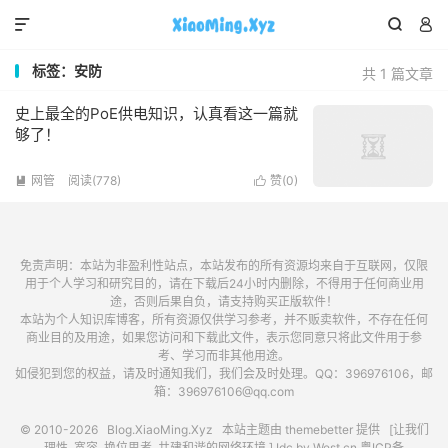



标签：安防
共 1 篇文章
史上最全的PoE供电知识，认真看这一篇就
够了！
网管
阅读(778)
赞(
0
)


免责声明：本站为非盈利性站点，本站发布的所有资源均来自于互联网，仅限
用于个人学习和研究目的，请在下载后24小时内删除，不得用于任何商业用
途，否则后果自负，请支持购买正版软件！
本站为个人知识库博客，所有资源仅供学习参考，并不贩卖软件，不存在任何
商业目的及用途，如果您访问和下载此文件，表示您同意只将此文件用于参
考、学习而非其他用途。
如侵犯到您的权益，请及时通知我们，我们会及时处理。QQ：396976106，邮
箱：396976106@qq.com
© 2010-2026
Blog.XiaoMing.Xyz
本站主题由
themebetter
提供 [让我们
理性, 宽容, 换位思考, 共建和谐的网络环境.] Idc by
West.cn
粤ICP备