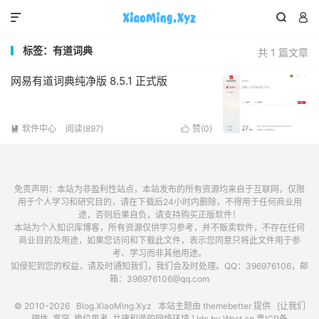



标签：有道词典
共 1 篇文章
网易有道词典纯净版 8.5.1 正式版
软件中心
阅读(897)
赞(
0
)


免责声明：本站为非盈利性站点，本站发布的所有资源均来自于互联网，仅限
用于个人学习和研究目的，请在下载后24小时内删除，不得用于任何商业用
途，否则后果自负，请支持购买正版软件！
本站为个人知识库博客，所有资源仅供学习参考，并不贩卖软件，不存在任何
商业目的及用途，如果您访问和下载此文件，表示您同意只将此文件用于参
考、学习而非其他用途。
如侵犯到您的权益，请及时通知我们，我们会及时处理。QQ：396976106，邮
箱：396976106@qq.com
© 2010-2026
Blog.XiaoMing.Xyz
本站主题由
themebetter
提供 [让我们
理性, 宽容, 换位思考, 共建和谐的网络环境.] Idc by
West.cn
粤ICP备