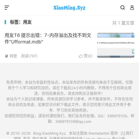



标签：用友
共 1 篇文章
用友T6 提示出错：7-内存溢出及找不到文
件"Ufformat.mdb"
网管
阅读(797)
赞(
0
)


免责声明：本站为非盈利性站点，本站发布的所有资源均来自于互联网，仅限
用于个人学习和研究目的，请在下载后24小时内删除，不得用于任何商业用
途，否则后果自负，请支持购买正版软件！
本站为个人知识库博客，所有资源仅供学习参考，并不贩卖软件，不存在任何
商业目的及用途，如果您访问和下载此文件，表示您同意只将此文件用于参
考、学习而非其他用途。
如侵犯到您的权益，请及时通知我们，我们会及时处理。QQ：396976106，邮
箱：396976106@qq.com
© 2010-2026
Blog.XiaoMing.Xyz
本站主题由
themebetter
提供 [让我们
理性, 宽容, 换位思考, 共建和谐的网络环境.] Idc by
West.cn
粤ICP备