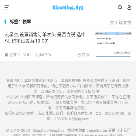



标签：税率
共 1 篇文章
云星空,设置销售订单表头 是否含税 选中
时, 税率设置为'13.00'
金蝶 CLOUD
阅读(970)
赞(
0
)


免责声明：本站为非盈利性站点，本站发布的所有资源均来自于互联网，仅限
用于个人学习和研究目的，请在下载后24小时内删除，不得用于任何商业用
途，否则后果自负，请支持购买正版软件！
本站为个人知识库博客，所有资源仅供学习参考，并不贩卖软件，不存在任何
商业目的及用途，如果您访问和下载此文件，表示您同意只将此文件用于参
考、学习而非其他用途。
如侵犯到您的权益，请及时通知我们，我们会及时处理。QQ：396976106，邮
箱：396976106@qq.com
© 2010-2026
Blog.XiaoMing.Xyz
本站主题由
themebetter
提供 [让我们
理性, 宽容, 换位思考, 共建和谐的网络环境.] Idc by
West.cn
粤ICP备