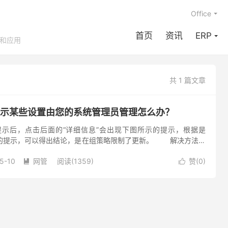
Office
首页
资讯
ERP
享和应用
共 1 篇文章
新提示某些设置由您的系统管理员管理怎么办？
提示后，点击后面的“详细信息”会出现下图所示的提示，根据是
支持的提示，可以得出结论，是在组策略限制了更新。 解决方法：
按钮打开“开始”菜单，在下方的输入框内输入“gpedi...
5-10
网管
阅读(1359)
赞(
0
)

