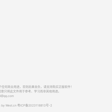
于任何商业用途，否则后果自负，请支持购买正版软件！
同意只将此文件用于参考、学习而非其他用途。
qq.com
 by
West.cn
粤ICP备2023118813号-2