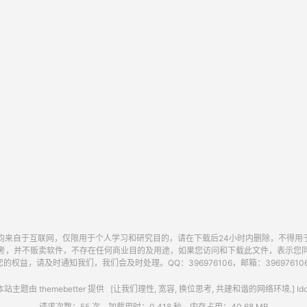
均来自于互联网，仅限用于个人学习和研究目的，请在下载后24小时内删除，不得用
考，并不贩卖软件，不存在任何商业目的及用途，如果您访问和下载此文件，表示您
的权益，请及时通知我们，我们会及时处理。QQ：396976106，邮箱：396976106@
站主题由
themebetter
提供 [让我们理性, 宽容, 换位思考, 共建和谐的网络环境.] Idc
请求次数：55 次，加载用时：0.418 秒，内存占用：40.68 MB