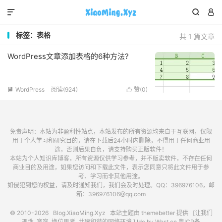



标签：表格
共 1 篇文章
WordPress文章添加表格的6种方法?
WordPress
阅读(924)
赞(
0
)


免责声明：本站为非盈利性站点，本站发布的所有资源均来自于互联网，仅限
用于个人学习和研究目的，请在下载后24小时内删除，不得用于任何商业用
途，否则后果自负，请支持购买正版软件！
本站为个人知识库博客，所有资源仅供学习参考，并不贩卖软件，不存在任何
商业目的及用途，如果您访问和下载此文件，表示您同意只将此文件用于参
考、学习而非其他用途。
如侵犯到您的权益，请及时通知我们，我们会及时处理。QQ：396976106，邮
箱：396976106@qq.com
© 2010-2026
Blog.XiaoMing.Xyz
本站主题由
themebetter
提供 [让我们
理性, 宽容, 换位思考, 共建和谐的网络环境.] Idc by
West.cn
粤ICP备