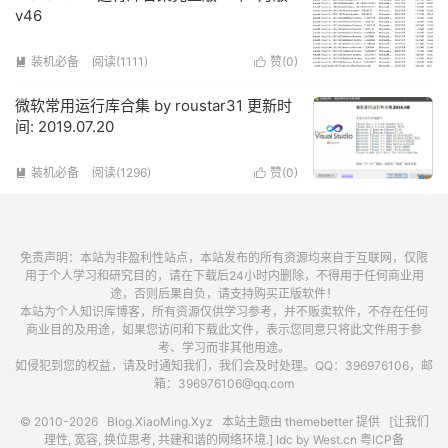
v46
装机必备
阅读(1111)
赞(
0
)


微软常用运行库合集 by roustar31 更新时
间: 2019.07.20
装机必备
阅读(1296)
赞(
0
)


免责声明：本站为非盈利性站点，本站发布的所有资源均来自于互联网，仅限
用于个人学习和研究目的，请在下载后24小时内删除，不得用于任何商业用
途，否则后果自负，请支持购买正版软件！
本站为个人知识库博客，所有资源仅供学习参考，并不贩卖软件，不存在任何
商业目的及用途，如果您访问和下载此文件，表示您同意只将此文件用于参
考、学习而非其他用途。
如侵犯到您的权益，请及时通知我们，我们会及时处理。QQ：396976106，邮
箱：396976106@qq.com
© 2010-2026
Blog.XiaoMing.Xyz
本站主题由
themebetter
提供 [让我们
理性, 宽容, 换位思考, 共建和谐的网络环境.] Idc by
West.cn
粤ICP备