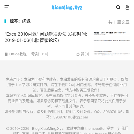



标签：闪退
共 1 篇文章
"Excel2010闪退" 问题解决办法 发布时间:
2019-01-06(电脑管家论坛)
Office教程
阅读(1016)
赞(
0
)


免责声明：本站为非盈利性站点，本站发布的所有资源均来自于互联网，仅限
用于个人学习和研究目的，请在下载后24小时内删除，不得用于任何商业用
途，否则后果自负，请支持购买正版软件！
本站为个人知识库博客，所有资源仅供学习参考，并不贩卖软件，不存在任何
商业目的及用途，如果您访问和下载此文件，表示您同意只将此文件用于参
考、学习而非其他用途。
如侵犯到您的权益，请及时通知我们，我们会及时处理。QQ：396976106，邮
箱：396976106@qq.com
© 2010-2026
Blog.XiaoMing.Xyz
本站主题由
themebetter
提供 [让我们
理性, 宽容, 换位思考, 共建和谐的网络环境.] Idc by
West.cn
粤ICP备