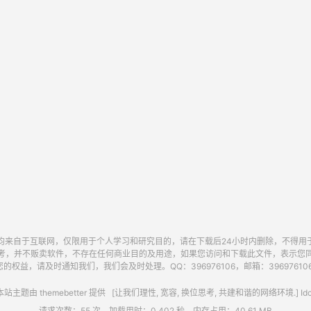
均来自于互联网，仅限用于个人学习和研究目的，请在下载后24小时内删除，不得用
考，并不贩卖软件，不存在任何商业目的及用途，如果您访问和下载此文件，表示您
的权益，请及时通知我们，我们会及时处理。QQ：396976106，邮箱：396976106@
站主题由
themebetter
提供 [让我们理性, 宽容, 换位思考, 共建和谐的网络环境.] Idc
请求次数：55 次，加载用时：0.402 秒，内存占用：40.61 MB