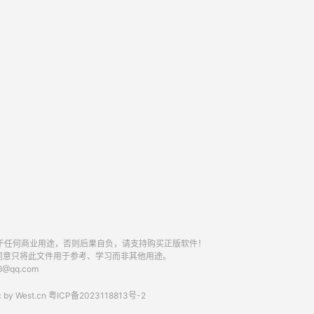
于任何商业用途，否则后果自负，请支持购买正版软件！
同意只将此文件用于参考、学习而非其他用途。
qq.com
 by
West.cn
粤ICP备2023118813号-2