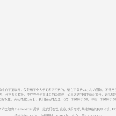
均来自于互联网，仅限用于个人学习和研究目的，请在下载后24小时内删除，不得用
考，并不贩卖软件，不存在任何商业目的及用途，如果您访问和下载此文件，表示您
的权益，请及时通知我们，我们会及时处理。QQ：396976106，邮箱：396976106@
站主题由
themebetter
提供 [让我们理性, 宽容, 换位思考, 共建和谐的网络环境.] Idc
请求次数：55 次，加载用时：0.404 秒，内存占用：40.61 MB