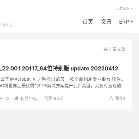
Office
首页
资讯
ERP
享和应用
共 1 篇文章
C_22.001.20117_64位特别版 update 20220412
dobe公司继Acrobat XI之后推出的又一款全新PDF专业制作软件。
t Pro DC将世界上最优秀的PDF解决方案提升到新高度，其配有直观触控
，可以将任何纸质文件转换...
4-22
软件中心
阅读(806)
赞(
0
)

