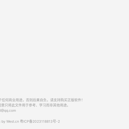
于任何商业用途，否则后果自负，请支持购买正版软件！
同意只将此文件用于参考、学习而非其他用途。
qq.com
 by
West.cn
粤ICP备2023118813号-2