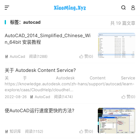



标签：autocad
共 19 篇文章
AutoCAD_2014_Simplified_Chinese_Wi
n_64bit 安装教程
AutoCad
阅读(1288)
赞(
0
)


关于 Autodesk Content Service?
关于 Autodesk Content Service
https://knowledge.autodesk.com/zh-hans/support/autocad/learn-
explore/caas/CloudHelp/cloudhel...
2022-08-26
AutoCad
阅读(1474)
赞(
0
)


使AutoCAD运行速度更快的方法?
知识库
阅读(1152)
赞(
0
)

