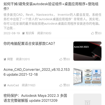
如何干掉/避免安装autodesk验证组件+桌面应用程序+登陆组
件?
很多装完CAD，Revit，Navisworks， Inventor的人都会发现，系统任
务栏中出现了一个烦人的“autodesk桌面应用程序” 非常烦人。其实呢，
你可以在安装的最开始就拒绝autodesk桌面应用程序安装进你的电脑。
下边我...
2022-08-19
知识库
阅读(1935)
赞(
0
)


你的电脑配置适合安装那款CAD？
网管
阅读(1201)
赞(
0
)


Acme_CAD_Converter_2022_v8.10.2.153
6 update:2021-12-18
AutoCad
阅读(1162)
赞(
0
)


密码保护：Autodesk Maya 2022.3 多国
语言完整破解版 update:20211209