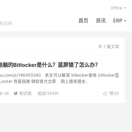
Office
首页
资讯
ERP
享和应用
共 1 篇文章
电脑的Bitlocker是什么？蓝屏锁了怎么办？
zhihu.com/p/146450240 本文可以解答 bitlocker是啥 bitlocker蓝
Locker 恢复指南 微软官方文章 网上搜来搜去...
8-26
知识库
阅读(1639)
赞(
0
)

