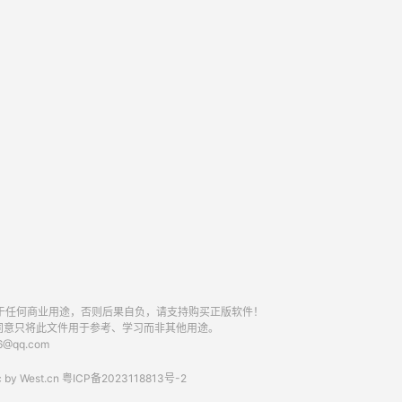
于任何商业用途，否则后果自负，请支持购买正版软件！
同意只将此文件用于参考、学习而非其他用途。
qq.com
 by
West.cn
粤ICP备2023118813号-2