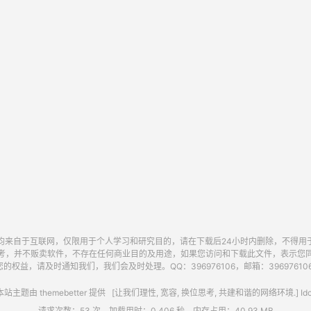
均来自于互联网，仅限用于个人学习和研究目的，请在下载后24小时内删除，不得用
考，并不贩卖软件，不存在任何商业目的及用途，如果您访问和下载此文件，表示您
的权益，请及时通知我们，我们会及时处理。QQ：396976106，邮箱：396976106@
站主题由
themebetter
提供 [让我们理性, 宽容, 换位思考, 共建和谐的网络环境.] Idc
请求次数：53 次，加载用时：0.406 秒，内存占用：40.93 MB