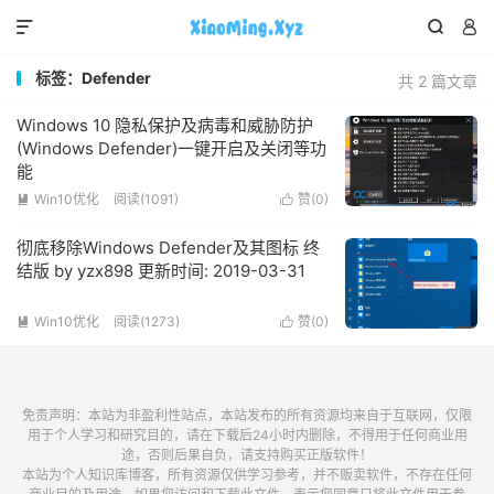



标签：Defender
共 2 篇文章
Windows 10 隐私保护及病毒和威胁防护
(Windows Defender)一键开启及关闭等功
能
Win10优化
阅读(1091)
赞(
0
)


彻底移除Windows Defender及其图标 终
结版 by yzx898 更新时间: 2019-03-31
Win10优化
阅读(1273)
赞(
0
)


免责声明：本站为非盈利性站点，本站发布的所有资源均来自于互联网，仅限
用于个人学习和研究目的，请在下载后24小时内删除，不得用于任何商业用
途，否则后果自负，请支持购买正版软件！
本站为个人知识库博客，所有资源仅供学习参考，并不贩卖软件，不存在任何