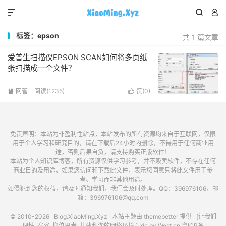



标签：epson
共 1 篇文章
爱普生扫描仪EPSON SCAN如何将多页纸
张扫描成一个文件？
网管
阅读(1235)
赞(
0
)


免责声明：本站为非盈利性站点，本站发布的所有资源均来自于互联网，仅限
用于个人学习和研究目的，请在下载后24小时内删除，不得用于任何商业用
途，否则后果自负，请支持购买正版软件！
本站为个人知识库博客，所有资源仅供学习参考，并不贩卖软件，不存在任何
商业目的及用途，如果您访问和下载此文件，表示您同意只将此文件用于参
考、学习而非其他用途。
如侵犯到您的权益，请及时通知我们，我们会及时处理。QQ：396976106，邮
箱：396976106@qq.com
© 2010-2026
Blog.XiaoMing.Xyz
本站主题由
themebetter
提供 [让我们
理性, 宽容, 换位思考, 共建和谐的网络环境.] Idc by
West.cn
粤ICP备