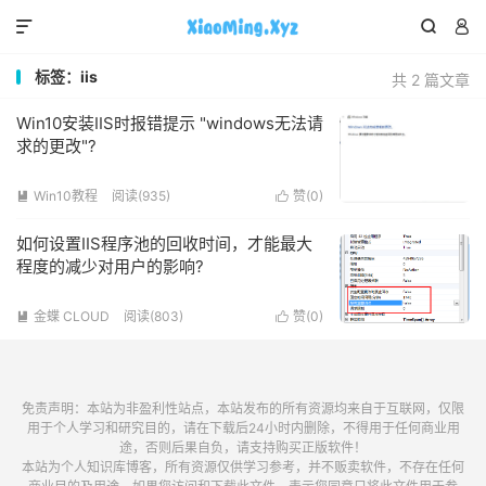



标签：iis
共 2 篇文章
Win10安装IIS时报错提示 "windows无法请
求的更改"?
Win10教程
阅读(935)
赞(
0
)


如何设置IIS程序池的回收时间，才能最大
程度的减少对用户的影响?
金蝶 CLOUD
阅读(803)
赞(
0
)


免责声明：本站为非盈利性站点，本站发布的所有资源均来自于互联网，仅限
用于个人学习和研究目的，请在下载后24小时内删除，不得用于任何商业用
途，否则后果自负，请支持购买正版软件！
本站为个人知识库博客，所有资源仅供学习参考，并不贩卖软件，不存在任何