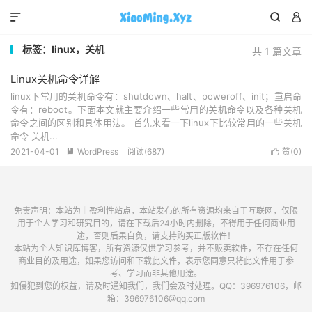



标签：linux，关机
共 1 篇文章
Linux关机命令详解
linux下常用的关机命令有：shutdown、halt、poweroff、init；重启命
令有：reboot。下面本文就主要介绍一些常用的关机命令以及各种关机
命令之间的区别和具体用法。 首先来看一下linux下比较常用的一些关机
命令 关机...
2021-04-01
WordPress
阅读(687)
赞(
0
)


免责声明：本站为非盈利性站点，本站发布的所有资源均来自于互联网，仅限
用于个人学习和研究目的，请在下载后24小时内删除，不得用于任何商业用
途，否则后果自负，请支持购买正版软件！
本站为个人知识库博客，所有资源仅供学习参考，并不贩卖软件，不存在任何
商业目的及用途，如果您访问和下载此文件，表示您同意只将此文件用于参
考、学习而非其他用途。
如侵犯到您的权益，请及时通知我们，我们会及时处理。QQ：396976106，邮
箱：396976106@qq.com