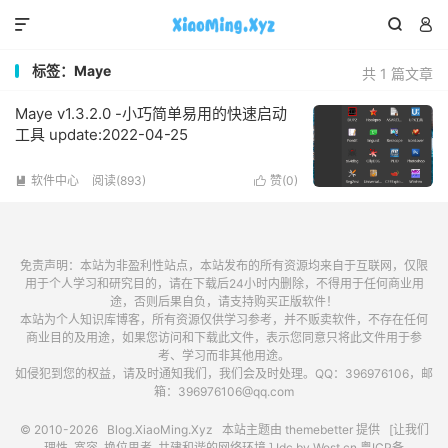



标签：Maye
共 1 篇文章
Maye v1.3.2.0 -小巧简单易用的快速启动
工具 update:2022-04-25
软件中心
阅读(893)
赞(
0
)


免责声明：本站为非盈利性站点，本站发布的所有资源均来自于互联网，仅限
用于个人学习和研究目的，请在下载后24小时内删除，不得用于任何商业用
途，否则后果自负，请支持购买正版软件！
本站为个人知识库博客，所有资源仅供学习参考，并不贩卖软件，不存在任何
商业目的及用途，如果您访问和下载此文件，表示您同意只将此文件用于参
考、学习而非其他用途。
如侵犯到您的权益，请及时通知我们，我们会及时处理。QQ：396976106，邮
箱：396976106@qq.com
© 2010-2026
Blog.XiaoMing.Xyz
本站主题由
themebetter
提供 [让我们
理性, 宽容, 换位思考, 共建和谐的网络环境.] Idc by
West.cn
粤ICP备