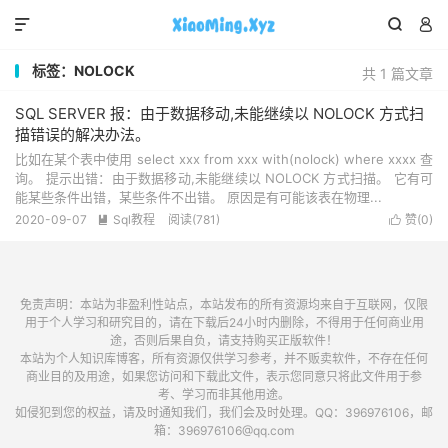



标签：NOLOCK
共 1 篇文章
SQL SERVER 报：由于数据移动,未能继续以 NOLOCK 方式扫
描错误的解决办法。
比如在某个表中使用 select xxx from xxx with(nolock) where xxxx 查
询。 提示出错：由于数据移动,未能继续以 NOLOCK 方式扫描。 它有可
能某些条件出错，某些条件不出错。 原因是有可能该表在物理...
2020-09-07
Sql教程
阅读(781)
赞(
0
)


免责声明：本站为非盈利性站点，本站发布的所有资源均来自于互联网，仅限
用于个人学习和研究目的，请在下载后24小时内删除，不得用于任何商业用
途，否则后果自负，请支持购买正版软件！
本站为个人知识库博客，所有资源仅供学习参考，并不贩卖软件，不存在任何
商业目的及用途，如果您访问和下载此文件，表示您同意只将此文件用于参
考、学习而非其他用途。
如侵犯到您的权益，请及时通知我们，我们会及时处理。QQ：396976106，邮
箱：396976106@qq.com