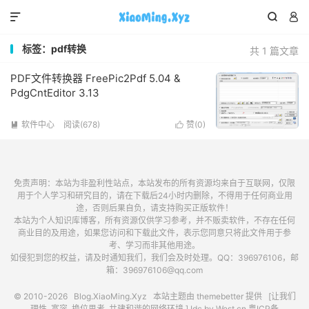



标签：pdf转换
共 1 篇文章
PDF文件转换器 FreePic2Pdf 5.04 &
PdgCntEditor 3.13
软件中心
阅读(678)
赞(
0
)


免责声明：本站为非盈利性站点，本站发布的所有资源均来自于互联网，仅限
用于个人学习和研究目的，请在下载后24小时内删除，不得用于任何商业用
途，否则后果自负，请支持购买正版软件！
本站为个人知识库博客，所有资源仅供学习参考，并不贩卖软件，不存在任何
商业目的及用途，如果您访问和下载此文件，表示您同意只将此文件用于参
考、学习而非其他用途。
如侵犯到您的权益，请及时通知我们，我们会及时处理。QQ：396976106，邮
箱：396976106@qq.com
© 2010-2026
Blog.XiaoMing.Xyz
本站主题由
themebetter
提供 [让我们
理性, 宽容, 换位思考, 共建和谐的网络环境.] Idc by
West.cn
粤ICP备