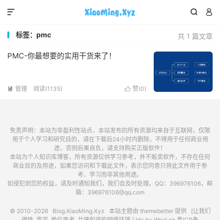



标签：pmc
共 1 篇文章
PMC-你最想要的实用干货来了！
管理
阅读(1135)
赞(
0
)


免责声明：本站为非盈利性站点，本站发布的所有资源均来自于互联网，仅限
用于个人学习和研究目的，请在下载后24小时内删除，不得用于任何商业用
途，否则后果自负，请支持购买正版软件！
本站为个人知识库博客，所有资源仅供学习参考，并不贩卖软件，不存在任何
商业目的及用途，如果您访问和下载此文件，表示您同意只将此文件用于参
考、学习而非其他用途。
如侵犯到您的权益，请及时通知我们，我们会及时处理。QQ：396976106，邮
箱：396976106@qq.com
© 2010-2026
Blog.XiaoMing.Xyz
本站主题由
themebetter
提供 [让我们
理性, 宽容, 换位思考, 共建和谐的网络环境.] Idc by
West.cn
粤ICP备