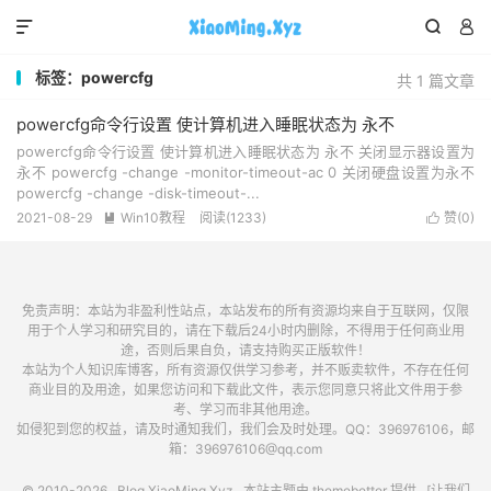



标签：powercfg
共 1 篇文章
powercfg命令行设置 使计算机进入睡眠状态为 永不
powercfg命令行设置 使计算机进入睡眠状态为 永不 关闭显示器设置为
永不 powercfg -change -monitor-timeout-ac 0 关闭硬盘设置为永不
powercfg -change -disk-timeout-...
2021-08-29
Win10教程
阅读(1233)
赞(
0
)


免责声明：本站为非盈利性站点，本站发布的所有资源均来自于互联网，仅限
用于个人学习和研究目的，请在下载后24小时内删除，不得用于任何商业用
途，否则后果自负，请支持购买正版软件！
本站为个人知识库博客，所有资源仅供学习参考，并不贩卖软件，不存在任何
商业目的及用途，如果您访问和下载此文件，表示您同意只将此文件用于参
考、学习而非其他用途。
如侵犯到您的权益，请及时通知我们，我们会及时处理。QQ：396976106，邮
箱：396976106@qq.com
© 2010-2026
Blog.XiaoMing.Xyz
本站主题由
themebetter
提供 [让我们