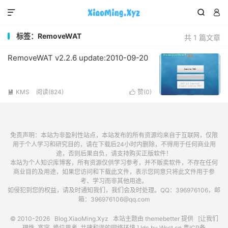



标签：RemoveWAT
共 1 篇文章
RemoveWAT v2.2.6 update:2010-09-20
KMS
阅读(824)
赞(
0
)


免责声明：本站为非盈利性站点，本站发布的所有资源均来自于互联网，仅限
用于个人学习和研究目的，请在下载后24小时内删除，不得用于任何商业用
途，否则后果自负，请支持购买正版软件！
本站为个人知识库博客，所有资源仅供学习参考，并不贩卖软件，不存在任何
商业目的及用途，如果您访问和下载此文件，表示您同意只将此文件用于参
考、学习而非其他用途。
如侵犯到您的权益，请及时通知我们，我们会及时处理。QQ：396976106，邮
箱：396976106@qq.com
© 2010-2026
Blog.XiaoMing.Xyz
本站主题由
themebetter
提供 [让我们
理性, 宽容, 换位思考, 共建和谐的网络环境.] Idc by
West.cn
粤ICP备