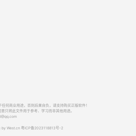
于任何商业用途，否则后果自负，请支持购买正版软件！
同意只将此文件用于参考、学习而非其他用途。
qq.com
 by
West.cn
粤ICP备2023118813号-2