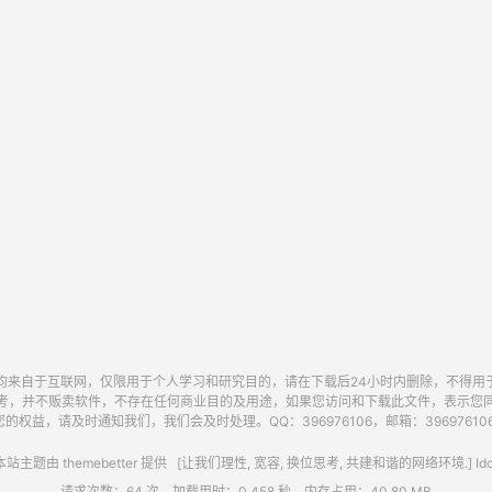
均来自于互联网，仅限用于个人学习和研究目的，请在下载后24小时内删除，不得用
考，并不贩卖软件，不存在任何商业目的及用途，如果您访问和下载此文件，表示您
的权益，请及时通知我们，我们会及时处理。QQ：396976106，邮箱：396976106@
站主题由
themebetter
提供 [让我们理性, 宽容, 换位思考, 共建和谐的网络环境.] Idc
请求次数：64 次，加载用时：0.458 秒，内存占用：40.80 MB