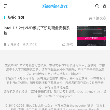



标签：SGI
共 1 篇文章
Intel 11/12代VMD模式下识别硬盘安装系
统
引导启动
阅读(1103)
赞(
0
)


免责声明：本站为非盈利性站点，本站发布的所有资源均来自于互联网，仅限
用于个人学习和研究目的，请在下载后24小时内删除，不得用于任何商业用
途，否则后果自负，请支持购买正版软件！
本站为个人知识库博客，所有资源仅供学习参考，并不贩卖软件，不存在任何
商业目的及用途，如果您访问和下载此文件，表示您同意只将此文件用于参
考、学习而非其他用途。
如侵犯到您的权益，请及时通知我们，我们会及时处理。QQ：396976106，邮
箱：396976106@qq.com
© 2010-2026
Blog.XiaoMing.Xyz
本站主题由
themebetter
提供 [让我们
理性, 宽容, 换位思考, 共建和谐的网络环境.] Idc by
West.cn
粤ICP备