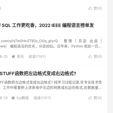
)
赞(
0
)

学 SQL 工作更吃香，2022 IEEE 编程语言榜单发
in.qq.com/s/hjTwSHxGTB2x_OGq_gtyrQ 整理 | 苏宓 出品 |
Nnews） 编程语言的优劣，众说纷纭。近年来，Python 宛如一匹黑
8-25
资讯
阅读(1181)
赞(
0
)


库STUFF函数把左边格式变成右边格式?
TUFF函数把左边格式变成右边格式? 纯学习过程记录,非专业技术性
。 工作中需要把上述表格中左边的转换成右边的格式,且数据量较
体验师群中大神后，指导用stuff函数...
8-19
Sql教程
阅读(1317)
赞(
0
)

