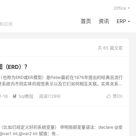
Office
首页
资讯
ERP
享和应用
共 65 篇文章
（ERD）？
图（也称为ERD或ER模型）是Peter最初在1976年提出的经典且流行
是系统内不同实体的视觉表示以及它们如何相互关联。实体关系图
库。ER模式中的实体成为表，属性和转换的数据库模式...
1-18
Sql教程
阅读(1299)
赞(
0
)


如已经定义好的系统变量） 申明局部变量语法：declare @变
r1 int,@var2 int 赋值：有...