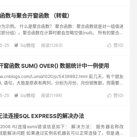
r聚合函数与聚合开窗函数 （转载）
为示例。 什么是聚合函数？ 聚合函数：聚合函数就是对一组值进
即分组）。聚合函数在计算时都会忽略空值(null)。 所有的聚合函
任何时候使用一组相同的输入值调用聚合函数执行后的返回值...
5-25
Sql教程
阅读(1263)
赞(
0
)


：开窗函数 SUM() OVER() 数据统计中一例使用
ww.cnblogs.com/Lumia1020/p/5439982.html 前几天，有个朋友
QL 语句，大致是原表有两列，分别为月份、月份销售额，而需要一
出每个月...
5-25
Sql教程
阅读(1198)
赞(
0
)


法连接SQL EXPRESS的解决办法
ER 2008 R2连接ssms错误信息如下： 解决方法： 服务器名称改
RESS",就能解决问题 如果通过实例名机器名可以正常连接了，但是通过