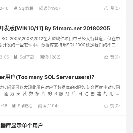
不能连接，一般情况下是这样解...
2-10
Sql教程
阅读(1190)
赞(
0
)


发版[WIN10/11] By 51marc.net 20180205
SQL2005\2008\2012在大型软件项目中已经大行其道，但在中
开发的一些软件中，数据库支持用SQL2000还是我们的不二选
许安装SQL2000的，毕竟SQL2000...
2-06
Sql下载
阅读(1282)
赞(
0
)


r用户(Too many SQL Server users)?
对应问题可以发现此用户对应了数据库的R服务 结合百度中对应问
知道为安装数据库的R服务后自动创建的用户
.com/wenda/taiduodeSQLServeryonghu_...
1-16
Sql教程
阅读(1104)
赞(
0
)


er数据库显示单个用户