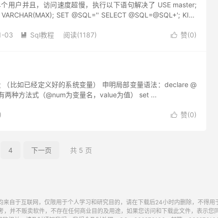
用户并且，访问速度超慢，执行以下语句解决了 USE master;
VARCHAR(MAX); SET @SQL='' SELECT @SQL=@SQL+'; KILL
1-03
Sql教程
阅读(1187)
赞(
0
)


比如已经定义好的系统变量） 申明局部变量语法：declare @
有两种方法式（@num为变量名，value为值） set ...
)
赞(
0
)

4
下一页
共 5 页
均来自于互联网，仅限用于个人学习和研究目的，请在下载后24小时内删除，不得用
考，并不贩卖软件，不存在任何商业目的及用途，如果您访问和下载此文件，表示您