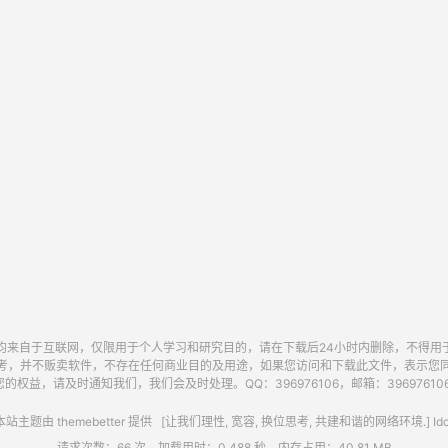
均来自于互联网，仅限用于个人学习和研究目的，请在下载后24小时内删除，不得用
考，并不贩卖软件，不存在任何商业目的及用途，如果您访问和下载此文件，表示您
的权益，请及时通知我们，我们会及时处理。QQ：396976106，邮箱：396976106@
站主题由
themebetter
提供 [让我们理性, 宽容, 换位思考, 共建和谐的网络环境.] Idc
请求次数：66 次，加载用时：0.488 秒，内存占用：40.81 MB