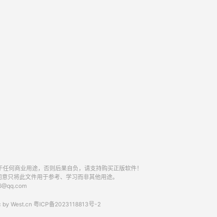
于任何商业用途，否则后果自负，请支持购买正版软件！
同意只将此文件用于参考、学习而非其他用途。
qq.com
 by
West.cn
粤ICP备2023118813号-2