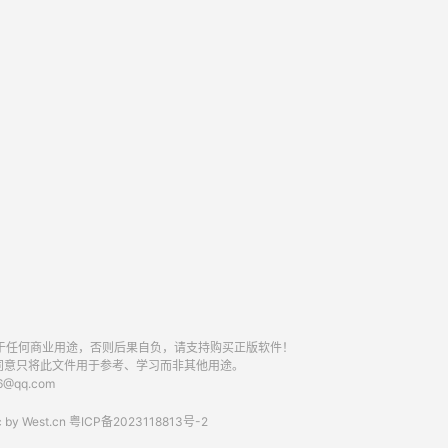
于任何商业用途，否则后果自负，请支持购买正版软件！
同意只将此文件用于参考、学习而非其他用途。
qq.com
 by
West.cn
粤ICP备2023118813号-2