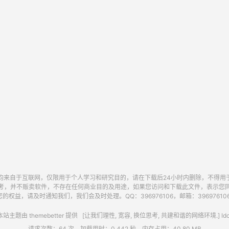
均来自于互联网，仅限用于个人学习和研究目的，请在下载后24小时内删除，不得用
考，并不贩卖软件，不存在任何商业目的及用途，如果您访问和下载此文件，表示您
的权益，请及时通知我们，我们会及时处理。QQ：396976106，邮箱：396976106@
站主题由
themebetter
提供 [让我们理性, 宽容, 换位思考, 共建和谐的网络环境.] Idc
请求次数：64 次，加载用时：0.442 秒，内存占用：40.80 MB