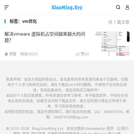



标签：vm优化
共 1 篇文章
解决vmware 虚拟机占空间越来越大的问
题？
网管
阅读(1021)
赞(
0
)


免责声明：本站为非盈利性站点，本站发布的所有资源均来自于互联网，仅限
用于个人学习和研究目的，请在下载后24小时内删除，不得用于任何商业用
途，否则后果自负，请支持购买正版软件！
本站为个人知识库博客，所有资源仅供学习参考，并不贩卖软件，不存在任何
商业目的及用途，如果您访问和下载此文件，表示您同意只将此文件用于参
考、学习而非其他用途。
如侵犯到您的权益，请及时通知我们，我们会及时处理。QQ：396976106，邮
箱：396976106@qq.com
© 2010-2026
Blog.XiaoMing.Xyz
本站主题由
themebetter
提供 [让我们
理性, 宽容, 换位思考, 共建和谐的网络环境.] Idc by
West.cn
粤ICP备