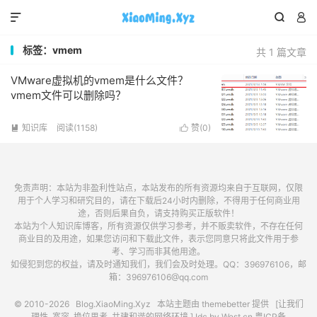



标签：vmem
共 1 篇文章
VMware虚拟机的vmem是什么文件？
vmem文件可以删除吗？
知识库
阅读(1158)
赞(
0
)


免责声明：本站为非盈利性站点，本站发布的所有资源均来自于互联网，仅限
用于个人学习和研究目的，请在下载后24小时内删除，不得用于任何商业用
途，否则后果自负，请支持购买正版软件！
本站为个人知识库博客，所有资源仅供学习参考，并不贩卖软件，不存在任何
商业目的及用途，如果您访问和下载此文件，表示您同意只将此文件用于参
考、学习而非其他用途。
如侵犯到您的权益，请及时通知我们，我们会及时处理。QQ：396976106，邮
箱：396976106@qq.com
© 2010-2026
Blog.XiaoMing.Xyz
本站主题由
themebetter
提供 [让我们
理性, 宽容, 换位思考, 共建和谐的网络环境.] Idc by
West.cn
粤ICP备