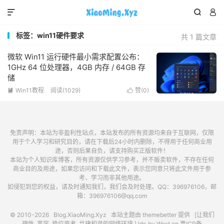



标签：win11硬件要求
共 1 篇文章
微软 Win11 运行硬件最小需求配置公布：
1GHz 64 位处理器，4GB 内存 / 64GB 存
储
Win11教程
阅读(1029)
赞(
0
)


免责声明：本站为非盈利性站点，本站发布的所有资源均来自于互联网，仅限
用于个人学习和研究目的，请在下载后24小时内删除，不得用于任何商业用
途，否则后果自负，请支持购买正版软件！
本站为个人知识库博客，所有资源仅供学习参考，并不贩卖软件，不存在任何
商业目的及用途，如果您访问和下载此文件，表示您同意只将此文件用于参
考、学习而非其他用途。
如侵犯到您的权益，请及时通知我们，我们会及时处理。QQ：396976106，邮
箱：396976106@qq.com
© 2010-2026
Blog.XiaoMing.Xyz
本站主题由
themebetter
提供 [让我们
理性, 宽容, 换位思考, 共建和谐的网络环境.] Idc by
West.cn
粤ICP备