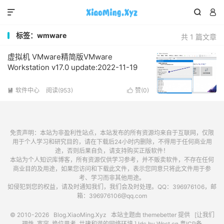



标签：wmware
共 1 篇文章
虚拟机 VMware精简版VMware
Workstation v17.0 update:2022-11-19
软件中心
阅读(953)
赞(
0
)


免责声明：本站为非盈利性站点，本站发布的所有资源均来自于互联网，仅限
用于个人学习和研究目的，请在下载后24小时内删除，不得用于任何商业用
途，否则后果自负，请支持购买正版软件！
本站为个人知识库博客，所有资源仅供学习参考，并不贩卖软件，不存在任何
商业目的及用途，如果您访问和下载此文件，表示您同意只将此文件用于参
考、学习而非其他用途。
如侵犯到您的权益，请及时通知我们，我们会及时处理。QQ：396976106，邮
箱：396976106@qq.com
© 2010-2026
Blog.XiaoMing.Xyz
本站主题由
themebetter
提供 [让我们
理性, 宽容, 换位思考, 共建和谐的网络环境.] Idc by
West.cn
粤ICP备