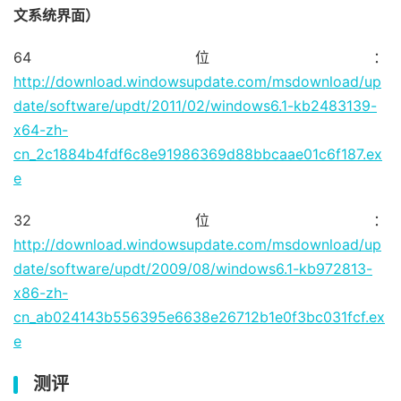
文系统界面）
64位：
http://download.windowsupdate.com/msdownload/up
date/software/updt/2011/02/windows6.1-kb2483139-
x64-zh-
cn_2c1884b4fdf6c8e91986369d88bbcaae01c6f187.ex
e
32位：
http://download.windowsupdate.com/msdownload/up
date/software/updt/2009/08/windows6.1-kb972813-
x86-zh-
cn_ab024143b556395e6638e26712b1e0f3bc031fcf.ex
e
测评