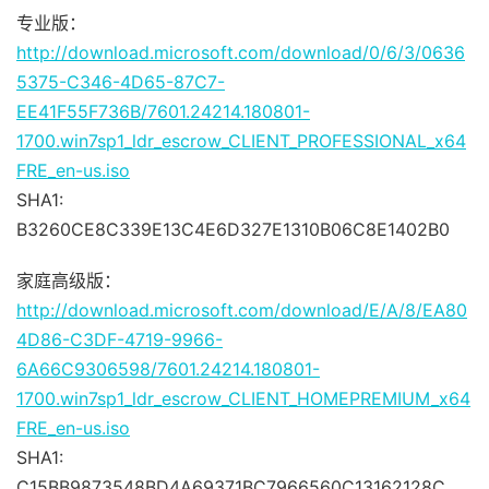
专业版：
http://download.microsoft.com/download/0/6/3/0636
5375-C346-4D65-87C7-
EE41F55F736B/7601.24214.180801-
1700.win7sp1_ldr_escrow_CLIENT_PROFESSIONAL_x64
FRE_en-us.iso
SHA1:
B3260CE8C339E13C4E6D327E1310B06C8E1402B0
家庭高级版：
http://download.microsoft.com/download/E/A/8/EA80
4D86-C3DF-4719-9966-
6A66C9306598/7601.24214.180801-
1700.win7sp1_ldr_escrow_CLIENT_HOMEPREMIUM_x64
FRE_en-us.iso
SHA1:
C15BB9873548BD4A69371BC7966560C13162128C