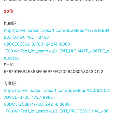
32位
旗舰版：
http://download.microsoft.com/download/1/E/6/1E6B4
803-DD2A-49DF-8468-
69C0E6E36218/7601.24214.180801-
1700.win7sp1_ldr_escrow_CLIENT_ULTIMATE_x86FRE_e
n-us.iso
SHA1：
6F8791FBB4E883FF96B7FFC202640B0A8053D122
专业版：
https://download.microsoft.com/download/C/0/6/C06
7D0CD-3785-4727-898E-
60DC3120BB14/7601.24214.180801-
1700.win7sp1_ldr_escrow_CLIENT_PROFESSIONAL_x86