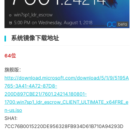
系统镜像下载地址
64位
旗舰版：
http://download.microsoft.com/download/5/1/9/5195A
765-3A41-4A72-87D8-
200D897CBE21/7601.24214.180801-
1700.win7sp1_ldr_escrow_CLIENT_ULTIMATE_x64FRE_e
n-us.iso
SHA1:
7CC76B0015220DE956328FB934D61B710A94293D