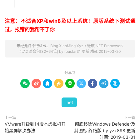
注意：不适合XP和win8及以上系统！原版系统下测试通
过，报错的我帮不了你
未经允许不得转载：
Blog.XiaoMing.Xyz
»
微软.NET Framework
4.7.2 整合包[32+64位] by roustar31 更新时间: 2019-03-20
分享到









.net
上一篇
下一篇
VMware升级到14版本虚拟机开
彻底移除Windows Defender及
始黑屏解决办法
其图标 终结版 by yzx898 更新
时间: 2019-03-31