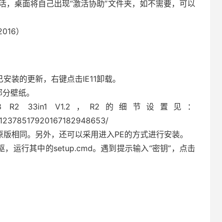
LIC激活，桌面将自己出现“激活协助”文件夹，如不需要，可以
 2016）
看已安装的更新，右键点击IE11卸载。
及部分壁纸。
008 R2 33in1 V1.2，R2的细节设置见：
ic/12378517920167182948653/
原版相同。另外，还可以采用进入PE的方式进行安装。
驱，运行其中的setup.cmd。遇到提示输入“密钥”，点击