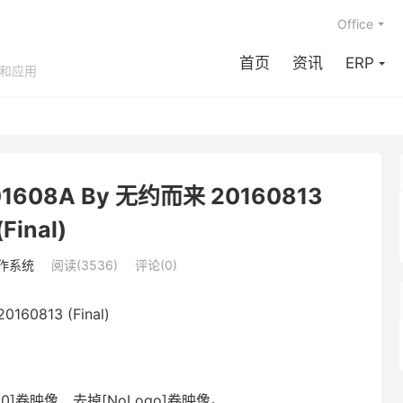
Office
首页
资讯
ERP
享和应用
201608A By 无约而来 20160813
(Final)
作系统
阅读(3536)
评论(0)
160813 (Final)
b3.0]卷映像，去掉[NoLogo]卷映像。