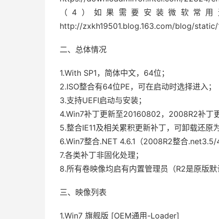
（4）如果需要安装微软常用
http://zxkh19501.blog.163.com/blog/stat
二、总体情况
1.With SP1，简体中文，64位；
2.ISO整合有64位PE，可在启动时选择进入；
3.支持UEFI启动与安装；
4.Win7补丁更新至20160802，2008R2补丁
5.整合IE11及相关累积更新补丁，可卸载还原为
6.Win7整合.NET 4.6.1（2008R2整合.net
7.各类补丁非固化处理；
8.所有卷映像均启有内置管理员（R2是原版
三、映像列表
1.Win7 旗舰版 [OEM通用-Loader]