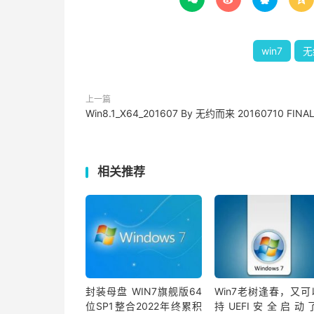
win7
无
上一篇
Win8.1_X64_201607 By 无约而来 20160710 FINA
相关推荐
封装母盘 WIN7旗舰版64
Win7老树逢春，又可
位SP1整合2022年终累积
持UEFI安全启