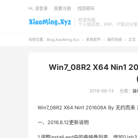
Hi, 请登录
我要注册
找回密码
欢迎光临
个人知识库，ERP、IT知识分
当前位置：
Blog.XiaoMing.Xyz
系统软件
操作系统
正文



Win7_08R2 X64 Nin1 
2016-08-13
分类：
操
Win7_08R2 X64 Nin1 201608A By 无约而来 20
一、2016.8.12更新说明
1.调整install.esd中的卷映像列表，增加[Us