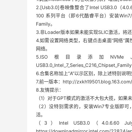
2.[Usb3.0]卷映像整合了Intel USB3.0（4.0.
100 系列平台（即6代酷睿平台）安装Win7/2008R
Family。
3.非Loader版本如果未能实现SLIC激活，将
4.如需设置网络类型，右键点击桌面“网络”
网络。
5.ISO根目录添加NVMe、
USB3.0_Intel_7_Series_C216_Chipset
6.合集名称加上“A”以示区别，除上述特别说
7.前一版本：http://zxkh19501.blog.163.com/
8.友情提示：
（1）对于GPT模式的激活不大包大揽，如果
（2）没特别需求的，安装Win7专业版即
活。
（3）Intel USB3.0（4.0.
https://downloadmirror.intel.com/22824/e