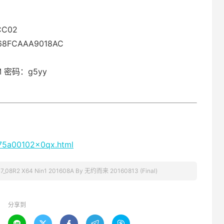
CC02
68FCAAA9018AC
hM 密码：g5yy
875a00102x0qx.html
7_08R2 X64 Nin1 201608A By 无约而来 20160813 (Final)
分享到




