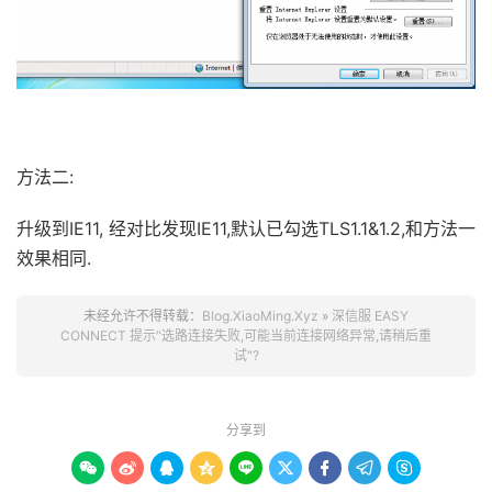
方法二:
升级到IE11, 经对比发现IE11,默认已勾选TLS1.1&1.2,和方法一
效果相同.
未经允许不得转载：
Blog.XiaoMing.Xyz
»
深信服 EASY
CONNECT 提示"选路连接失败,可能当前连接网络异常,请稍后重
试"?
分享到








