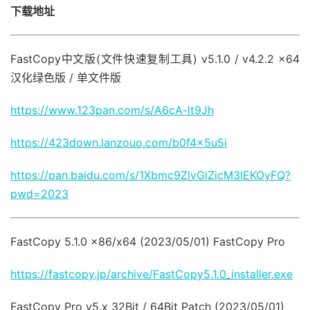
下载地址
FastCopy中文版(文件快速复制工具) v5.1.0 / v4.2.2 x64
汉化绿色版 / 单文件版
https://www.123pan.com/s/A6cA-lt9Jh
https://423down.lanzouo.com/b0f4x5u5i
https://pan.baidu.com/s/1Xbmc9ZlvGlZicM3lEKOyFQ?
pwd=2023
FastCopy 5.1.0 x86/x64 (2023/05/01) FastCopy Pro
https://fastcopy.jp/archive/FastCopy5.1.0_installer.exe
FastCopy Pro v5.x 32Bit / 64Bit Patch (2023/05/01)