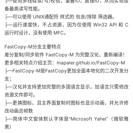
├—使用多线程读/写/校验，重叠IO，直接IO，从而实现设
备最高读写性能。
├—可以使用 UNIX通配符 样式的 包含/排除 筛选器。
├—运行速度快，不占资源，因为仅使用 Win32 API 和 C
运行时设计，没有使用 MFC。
FastCopy-M分支主要特点
差分复制/同步软件 FastCopy-M 为完整汉化、重新编译！
更多相关特点介绍主页：mapaler.github.io/FastCopy-M
├—FastCopy-M是FastCopy更加全面本地化的二次开发分
支；
├—汉化并支持更加完整的多国语言显示，加语言只需修改
资源文件即可。
├—更换图标，且主界面复制时图标也显示动画，并允许修
改动画总帧数
├—简体中文窗体默认字体是“Microsoft Yahei”（微软雅
黑）