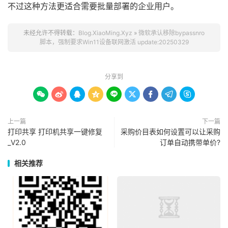
不过这种方法更适合需要批量部署的企业用户。
未经允许不得转载：
Blog.XiaoMing.Xyz
»
微软承认移除bypassnro
脚本，强制要求Win11设备联网激活 update:20250329
分享到









上一篇
下一篇
打印共享 打印机共享一键修复
采购价目表如何设置可以让采购
_V2.0
订单自动携带单价?
相关推荐