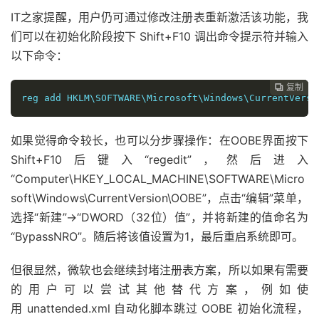
IT之家提醒，用户仍可通过修改注册表重新激活该功能，我
们可以在初始化阶段按下 Shift+F10 调出命令提示符并输入
以下命令：
复制
复制
复制



reg add HKLM\SOFTWARE\Microsoft\Windows\CurrentVersi
如果觉得命令较长，也可以分步骤操作：在OOBE界面按下
Shift+F10后键入“regedit”，然后进入
“Computer\HKEY_LOCAL_MACHINE\SOFTWARE\Micro
soft\Windows\CurrentVersion\OOBE”，点击“编辑”菜单，
选择“新建”->“DWORD（32位）值”，并将新建的值命名为
“BypassNRO”。随后将该值设置为1，最后重启系统即可。
但很显然，微软也会继续封堵注册表方案，所以如果有需要
的用户可以尝试其他替代方案，例如使
用
unattended.xml
自动化脚本跳过 OOBE 初始化流程，