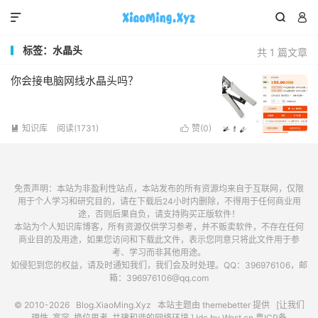



标签：水晶头
共 1 篇文章
你会接电脑网线水晶头吗？
知识库
阅读(1731)
赞(
0
)


免责声明：本站为非盈利性站点，本站发布的所有资源均来自于互联网，仅限
用于个人学习和研究目的，请在下载后24小时内删除，不得用于任何商业用
途，否则后果自负，请支持购买正版软件！
本站为个人知识库博客，所有资源仅供学习参考，并不贩卖软件，不存在任何
商业目的及用途，如果您访问和下载此文件，表示您同意只将此文件用于参
考、学习而非其他用途。
如侵犯到您的权益，请及时通知我们，我们会及时处理。QQ：396976106，邮
箱：396976106@qq.com
© 2010-2026
Blog.XiaoMing.Xyz
本站主题由
themebetter
提供 [让我们
理性, 宽容, 换位思考, 共建和谐的网络环境.] Idc by
West.cn
粤ICP备