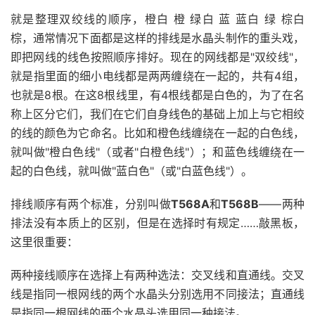
就是整理双绞线的顺序，橙白 橙 绿白 蓝 蓝白 绿 棕白
棕，通常情况下面都是这样的排线是水晶头制作的重头戏，
即把网线的线色按照顺序排好。现在的网线都是"双绞线"，
就是指里面的细小电线都是两两缠绕在一起的，共有4组，
也就是8根。在这8根线里，有4根线都是白色的，为了在名
称上区分它们，我们在它们自身线色的基础上加上与它相绞
的线的颜色为它命名。比如和橙色线缠绕在一起的白色线，
就叫做"橙白色线"（或者"白橙色线"）；和蓝色线缠绕在一
起的白色线，就叫做"蓝白色"（或"白蓝色线"）。
排线顺序有两个标准，分别叫做
T568A
和
T568B
——两种
排法没有本质上的区别，但是在选择时有规定……敲黑板，
这里很重要：
两种接线顺序在选择上有两种选法：交叉线和直通线。交叉
线是指同一根网线的两个水晶头分别选用不同接法；直通线
是指同一根网线的两个水晶头选用同一种接法。